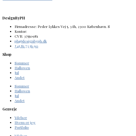
DesignByPH
Firmadresse: Peder Lykkes Vej 5, 3.th, 2300 København. S
Kontor:
CVR: 37550981
ph@designbyph.dk
+45 81 73 56 90
Shop
Sommer
Hallowen
Jul
Andet
Sommer
Hallowen
Jul
Andet
Genveje
Ydelser
Hvem er jeg
Portfolio
Ydelser