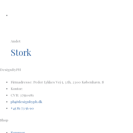
Andet
Stork
DesignByPH
Firmadresse: Peder Lykkes Vej 5, 3.th, 2300 København. S
Kontor:
CVR: 37550981
ph@designbyph.dk
+45 81 73 56 90
Shop
Sommer