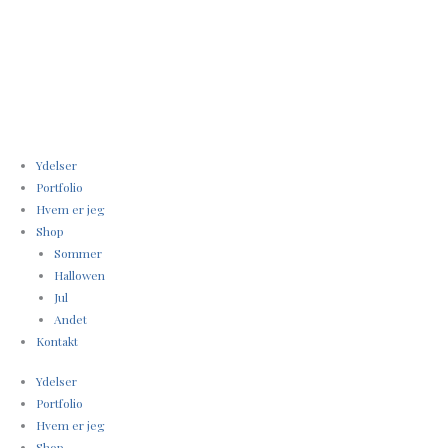
Gå
til
indholdet
Ydelser
Portfolio
Hvem er jeg
Shop
Sommer
Hallowen
Jul
Andet
Kontakt
Ydelser
Portfolio
Hvem er jeg
Shop