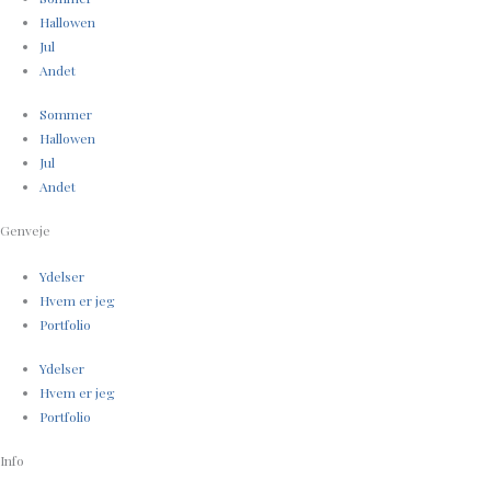
Hallowen
Jul
Andet
Sommer
Hallowen
Jul
Andet
Genveje
Ydelser
Hvem er jeg
Portfolio
Ydelser
Hvem er jeg
Portfolio
Info