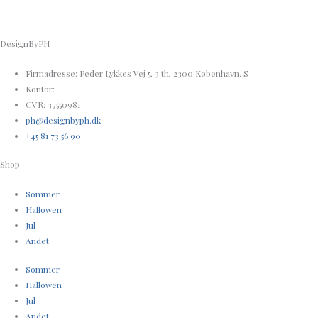
DesignByPH
Firmadresse: Peder Lykkes Vej 5, 3.th, 2300 København. S
Kontor:
CVR: 37550981
ph@designbyph.dk
+45 81 73 56 90
Shop
Sommer
Hallowen
Jul
Andet
Sommer
Hallowen
Jul
Andet