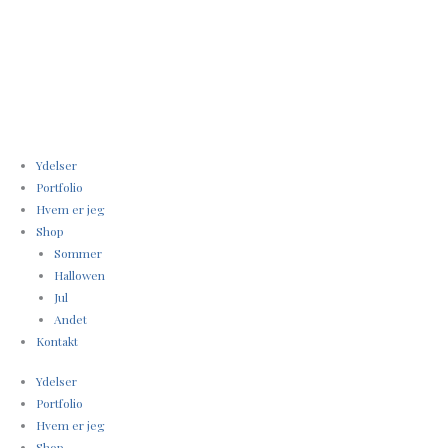
Gå
til
indholdet
Ydelser
Portfolio
Hvem er jeg
Shop
Sommer
Hallowen
Jul
Andet
Kontakt
Ydelser
Portfolio
Hvem er jeg
Shop