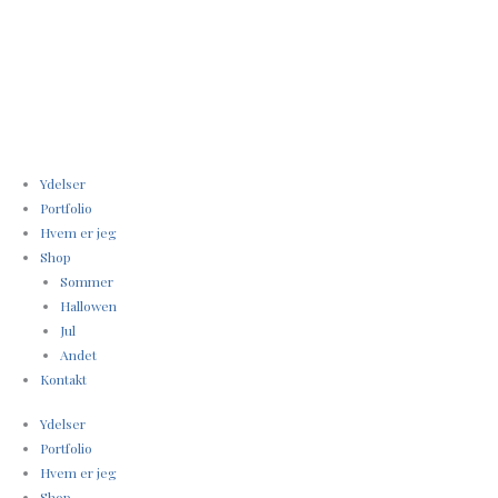
Gå
til
indholdet
Ydelser
Portfolio
Hvem er jeg
Shop
Sommer
Hallowen
Jul
Andet
Kontakt
Ydelser
Portfolio
Hvem er jeg
Shop