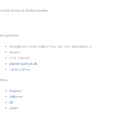
Grafisk design til slushicemaskine
DesignByPH
Firmadresse: Peder Lykkes Vej 5, 3.th, 2300 København. S
Kontor:
CVR: 37550981
ph@designbyph.dk
+45 81 73 56 90
Shop
Sommer
Hallowen
Jul
Andet