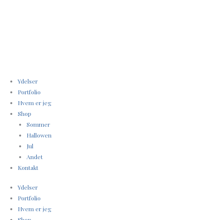
Gå
til
indholdet
Ydelser
Portfolio
Hvem er jeg
Shop
Sommer
Hallowen
Jul
Andet
Kontakt
Ydelser
Portfolio
Hvem er jeg
Shop