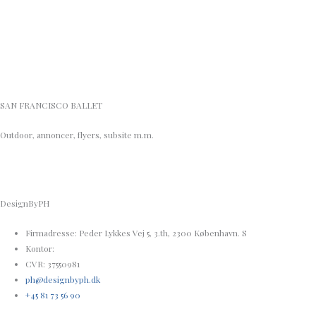
SAN FRANCISCO BALLET
Outdoor, annoncer, flyers, subsite m.m.
DesignByPH
Firmadresse: Peder Lykkes Vej 5, 3.th, 2300 København. S
Kontor:
CVR: 37550981
ph@designbyph.dk
+45 81 73 56 90