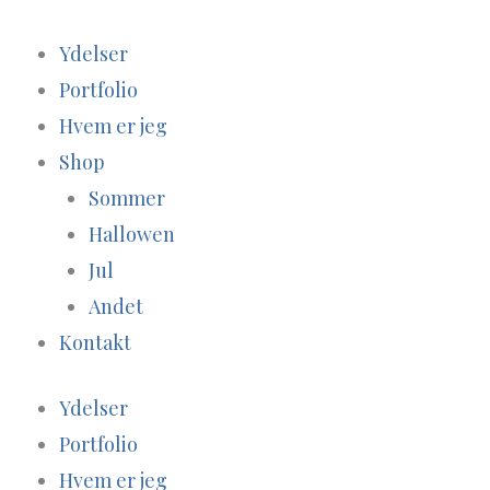
Gå
til
Ydelser
indholdet
Portfolio
Hvem er jeg
Shop
Sommer
Hallowen
Jul
Andet
Kontakt
Ydelser
Portfolio
Hvem er jeg