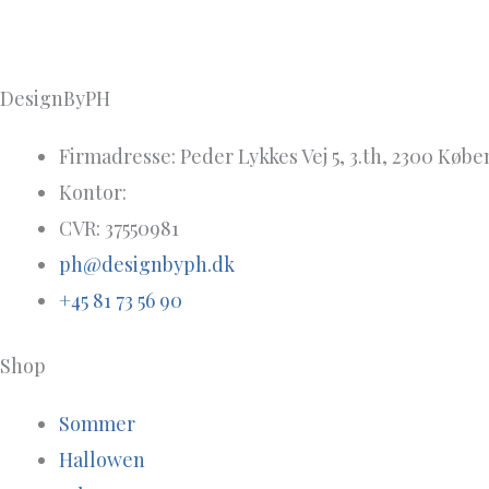
DesignByPH
Firmadresse: Peder Lykkes Vej 5, 3.th, 2300 Købe
Kontor:
CVR: 37550981
ph@designbyph.dk
+45 81 73 56 90
Shop
Sommer
Hallowen